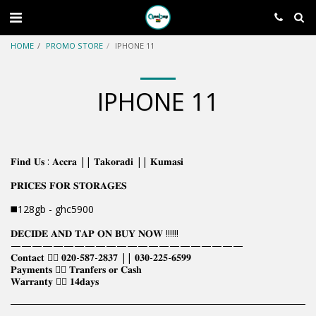
HOME
PROMO STORE
IPHONE 11
IPHONE 11
𝐅𝐢𝐧𝐝 𝐔𝐬 : 𝐀𝐜𝐜𝐫𝐚 || 𝐓𝐚𝐤𝐨𝐫𝐚𝐝𝐢 || 𝐊𝐮𝐦𝐚𝐬𝐢
𝐏𝐑𝐈𝐂𝐄𝐒 𝐅𝐎𝐑 𝐒𝐓𝐎𝐑𝐀𝐆𝐄𝐒
◼️128gb - ghc5900
𝐃𝐄𝐂𝐈𝐃𝐄 𝐀𝐍𝐃 𝐓𝐀𝐏 𝐎𝐍 𝐁𝐔𝐘 𝐍𝐎𝐖 !!!!!!
——————————————————————
𝐂𝐨𝐧𝐭𝐚𝐜𝐭 👉🏿 𝟎𝟐𝟎-𝟓𝟖𝟕-𝟐𝟖𝟑𝟕 || 𝟎𝟑𝟎-𝟐𝟐𝟓-𝟔𝟓𝟗𝟗
𝐏𝐚𝐲𝐦𝐞𝐧𝐭𝐬 👉🏿 𝐓𝐫𝐚𝐧𝐟𝐞𝐫𝐬 𝐨𝐫 𝐂𝐚𝐬𝐡
𝐖𝐚𝐫𝐫𝐚𝐧𝐭𝐲 👉🏿 𝟏𝟒𝐝𝐚𝐲𝐬