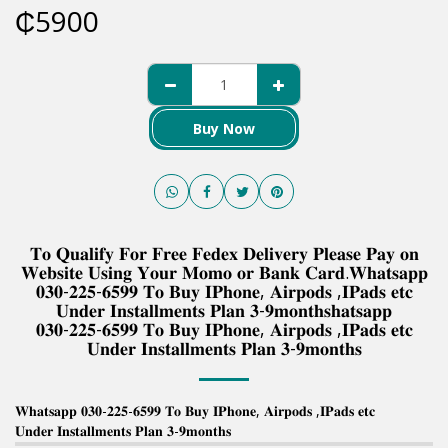
₵
5900
Buy Now
𝐓𝐨 𝐐𝐮𝐚𝐥𝐢𝐟𝐲 𝐅𝐨𝐫 𝐅𝐫𝐞𝐞 𝐅𝐞𝐝𝐞𝐱 𝐃𝐞𝐥𝐢𝐯𝐞𝐫𝐲 𝐏𝐥𝐞𝐚𝐬𝐞 𝐏𝐚𝐲 𝐨𝐧
𝐖𝐞𝐛𝐬𝐢𝐭𝐞 𝐔𝐬𝐢𝐧𝐠 𝐘𝐨𝐮𝐫 𝐌𝐨𝐦𝐨 𝐨𝐫 𝐁𝐚𝐧𝐤 𝐂𝐚𝐫𝐝.𝐖𝐡𝐚𝐭𝐬𝐚𝐩𝐩
𝟎𝟑𝟎-𝟐𝟐𝟓-𝟔𝟓𝟗𝟗 𝐓𝐨 𝐁𝐮𝐲 𝐈𝐏𝐡𝐨𝐧𝐞, 𝐀𝐢𝐫𝐩𝐨𝐝𝐬 ,𝐈𝐏𝐚𝐝𝐬 𝐞𝐭𝐜
𝐔𝐧𝐝𝐞𝐫 𝐈𝐧𝐬𝐭𝐚𝐥𝐥𝐦𝐞𝐧𝐭𝐬 𝐏𝐥𝐚𝐧 𝟑-𝟗𝐦𝐨𝐧𝐭𝐡𝐬𝐡𝐚𝐭𝐬𝐚𝐩𝐩
𝟎𝟑𝟎-𝟐𝟐𝟓-𝟔𝟓𝟗𝟗 𝐓𝐨 𝐁𝐮𝐲 𝐈𝐏𝐡𝐨𝐧𝐞, 𝐀𝐢𝐫𝐩𝐨𝐝𝐬 ,𝐈𝐏𝐚𝐝𝐬 𝐞𝐭𝐜
𝐔𝐧𝐝𝐞𝐫 𝐈𝐧𝐬𝐭𝐚𝐥𝐥𝐦𝐞𝐧𝐭𝐬 𝐏𝐥𝐚𝐧 𝟑-𝟗𝐦𝐨𝐧𝐭𝐡𝐬
𝐖𝐡𝐚𝐭𝐬𝐚𝐩𝐩 𝟎𝟑𝟎-𝟐𝟐𝟓-𝟔𝟓𝟗𝟗 𝐓𝐨 𝐁𝐮𝐲 𝐈𝐏𝐡𝐨𝐧𝐞, 𝐀𝐢𝐫𝐩𝐨𝐝𝐬 ,𝐈𝐏𝐚𝐝𝐬 𝐞𝐭𝐜
𝐔𝐧𝐝𝐞𝐫 𝐈𝐧𝐬𝐭𝐚𝐥𝐥𝐦𝐞𝐧𝐭𝐬 𝐏𝐥𝐚𝐧 𝟑-𝟗𝐦𝐨𝐧𝐭𝐡𝐬