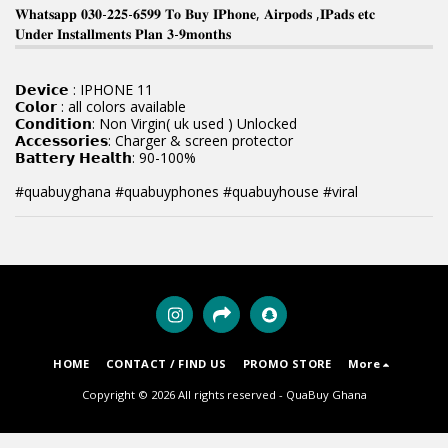
𝐖𝐡𝐚𝐭𝐬𝐚𝐩𝐩 𝟎𝟑𝟎-𝟐𝟐𝟓-𝟔𝟓𝟗𝟗 𝐓𝐨 𝐁𝐮𝐲 𝐈𝐏𝐡𝐨𝐧𝐞, 𝐀𝐢𝐫𝐩𝐨𝐝𝐬 ,𝐈𝐏𝐚𝐝𝐬 𝐞𝐭𝐜
𝐔𝐧𝐝𝐞𝐫 𝐈𝐧𝐬𝐭𝐚𝐥𝐥𝐦𝐞𝐧𝐭𝐬 𝐏𝐥𝐚𝐧 𝟑-𝟗𝐦𝐨𝐧𝐭𝐡𝐬
𝗗𝗲𝘃𝗶𝗰𝗲 : IPHONE 11
𝗖𝗼𝗹𝗼𝗿 : all colors available
𝗖𝗼𝗻𝗱𝗶𝘁𝗶𝗼𝗻: Non Virgin( uk used ) Unlocked
𝗔𝗰𝗰𝗲𝘀𝘀𝗼𝗿𝗶𝗲𝘀: Charger & screen protector
𝗕𝗮𝘁𝘁𝗲𝗿𝘆 𝗛𝗲𝗮𝗹𝘁𝗵: 90-100%
#quabuyghana #quabuyphones #quabuyhouse #viral
HOME
CONTACT / FIND US
PROMO STORE
More
Copyright © 2026 All rights reserved -
QuaBuy Ghana