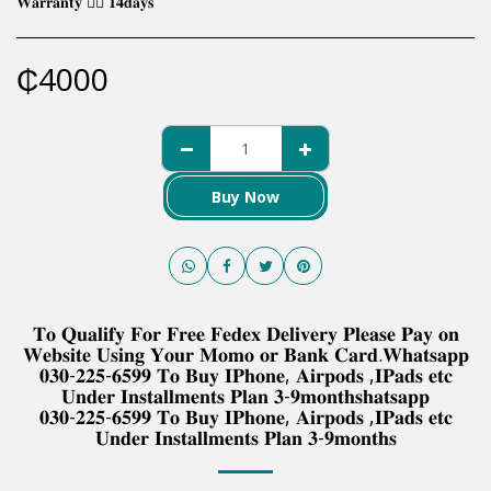
𝐖𝐚𝐫𝐫𝐚𝐧𝐭𝐲 👉🏿 𝟏𝟒𝐝𝐚𝐲𝐬
₵
4000
Buy Now
𝐓𝐨 𝐐𝐮𝐚𝐥𝐢𝐟𝐲 𝐅𝐨𝐫 𝐅𝐫𝐞𝐞 𝐅𝐞𝐝𝐞𝐱 𝐃𝐞𝐥𝐢𝐯𝐞𝐫𝐲 𝐏𝐥𝐞𝐚𝐬𝐞 𝐏𝐚𝐲 𝐨𝐧
𝐖𝐞𝐛𝐬𝐢𝐭𝐞 𝐔𝐬𝐢𝐧𝐠 𝐘𝐨𝐮𝐫 𝐌𝐨𝐦𝐨 𝐨𝐫 𝐁𝐚𝐧𝐤 𝐂𝐚𝐫𝐝.𝐖𝐡𝐚𝐭𝐬𝐚𝐩𝐩
𝟎𝟑𝟎-𝟐𝟐𝟓-𝟔𝟓𝟗𝟗 𝐓𝐨 𝐁𝐮𝐲 𝐈𝐏𝐡𝐨𝐧𝐞, 𝐀𝐢𝐫𝐩𝐨𝐝𝐬 ,𝐈𝐏𝐚𝐝𝐬 𝐞𝐭𝐜
𝐔𝐧𝐝𝐞𝐫 𝐈𝐧𝐬𝐭𝐚𝐥𝐥𝐦𝐞𝐧𝐭𝐬 𝐏𝐥𝐚𝐧 𝟑-𝟗𝐦𝐨𝐧𝐭𝐡𝐬𝐡𝐚𝐭𝐬𝐚𝐩𝐩
𝟎𝟑𝟎-𝟐𝟐𝟓-𝟔𝟓𝟗𝟗 𝐓𝐨 𝐁𝐮𝐲 𝐈𝐏𝐡𝐨𝐧𝐞, 𝐀𝐢𝐫𝐩𝐨𝐝𝐬 ,𝐈𝐏𝐚𝐝𝐬 𝐞𝐭𝐜
𝐔𝐧𝐝𝐞𝐫 𝐈𝐧𝐬𝐭𝐚𝐥𝐥𝐦𝐞𝐧𝐭𝐬 𝐏𝐥𝐚𝐧 𝟑-𝟗𝐦𝐨𝐧𝐭𝐡𝐬