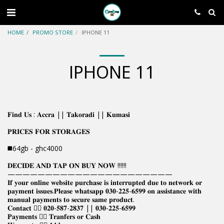
HOME
PROMO STORE
IPHONE 11
IPHONE 11
𝐅𝐢𝐧𝐝 𝐔𝐬 : 𝐀𝐜𝐜𝐫𝐚 || 𝐓𝐚𝐤𝐨𝐫𝐚𝐝𝐢 || 𝐊𝐮𝐦𝐚𝐬𝐢
𝐏𝐑𝐈𝐂𝐄𝐒 𝐅𝐎𝐑 𝐒𝐓𝐎𝐑𝐀𝐆𝐄𝐒
◼️64gb - ghc4000
𝐃𝐄𝐂𝐈𝐃𝐄 𝐀𝐍𝐃 𝐓𝐀𝐏 𝐎𝐍 𝐁𝐔𝐘 𝐍𝐎𝐖 !!!!!!
——————————————————————
𝐈𝐟 𝐲𝐨𝐮𝐫 𝐨𝐧𝐥𝐢𝐧𝐞 𝐰𝐞𝐛𝐬𝐢𝐭𝐞 𝐩𝐮𝐫𝐜𝐡𝐚𝐬𝐞 𝐢𝐬 𝐢𝐧𝐭𝐞𝐫𝐫𝐮𝐩𝐭𝐞𝐝 𝐝𝐮𝐞 𝐭𝐨 𝐧𝐞𝐭𝐰𝐨𝐫𝐤 𝐨𝐫
𝐩𝐚𝐲𝐦𝐞𝐧𝐭 𝐢𝐬𝐬𝐮𝐞𝐬.𝐏𝐥𝐞𝐚𝐬𝐞 𝐰𝐡𝐚𝐭𝐬𝐚𝐩𝐩 𝟎𝟑𝟎-𝟐𝟐𝟓-𝟔𝟓𝟗𝟗 𝐨𝐧 𝐚𝐬𝐬𝐢𝐬𝐭𝐚𝐧𝐜𝐞 𝐰𝐢𝐭𝐡
𝐦𝐚𝐧𝐮𝐚𝐥 𝐩𝐚𝐲𝐦𝐞𝐧𝐭𝐬 𝐭𝐨 𝐬𝐞𝐜𝐮𝐫𝐞 𝐬𝐚𝐦𝐞 𝐩𝐫𝐨𝐝𝐮𝐜𝐭.
𝐂𝐨𝐧𝐭𝐚𝐜𝐭 👉🏿 𝟎𝟐𝟎-𝟓𝟖𝟕-𝟐𝟖𝟑𝟕 || 𝟎𝟑𝟎-𝟐𝟐𝟓-𝟔𝟓𝟗𝟗
𝐏𝐚𝐲𝐦𝐞𝐧𝐭𝐬 👉🏿 𝐓𝐫𝐚𝐧𝐟𝐞𝐫𝐬 𝐨𝐫 𝐂𝐚𝐬𝐡